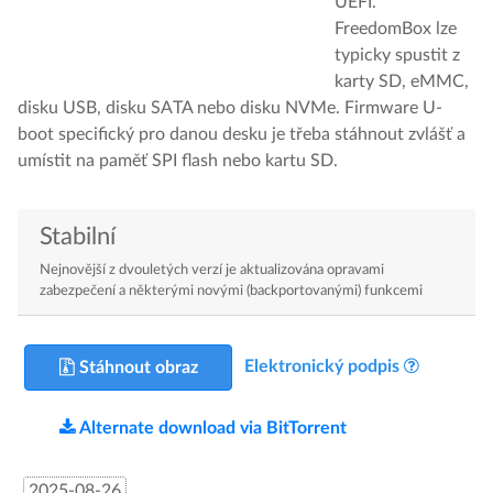
UEFI.
FreedomBox lze
typicky spustit z
karty SD, eMMC,
disku USB, disku SATA nebo disku NVMe. Firmware U-
boot specifický pro danou desku je třeba stáhnout zvlášť a
umístit na paměť SPI flash nebo kartu SD.
Stabilní
Nejnovější z dvouletých verzí je aktualizována opravami
zabezpečení a některými novými (backportovanými) funkcemi
Elektronický podpis
Stáhnout obraz
Alternate download via BitTorrent
2025-08-26