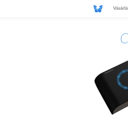
Vásárlá
C