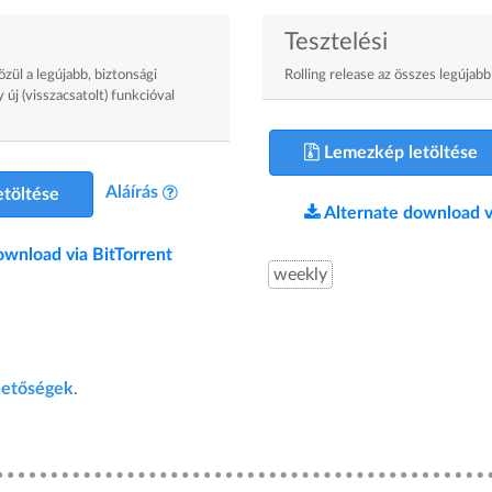
Tesztelési
zül a legújabb, biztonsági
Rolling release az összes legújabb
 új (visszacsatolt) funkcióval
Lemezkép letöltése
Aláírás
töltése
Alternate download v
ownload via BitTorrent
weekly
ehetőségek
.