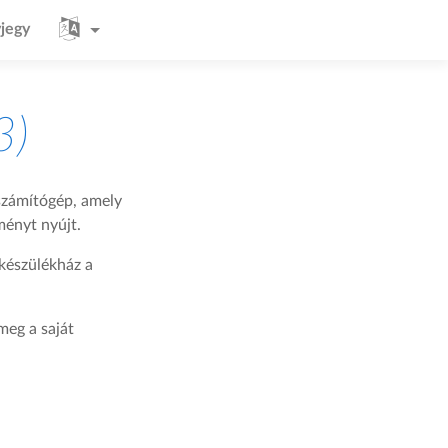
jegy
3)
számítógép, amely
ményt nyújt.
készülékház a
meg a saját