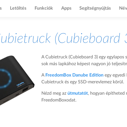
s
Letöltés
Funkciók
Apps
Segítségnyújtás
Név
ubietruck (Cubieboard 
A Cubietruck (Cubieboard 3) egy egylapos 
sok más lapkához képest nagyon jó teljesít
A
FreedomBox Danube Edition
egy egyedi 
Cubietruck és egy SSD-merevlemez körül.
Nézd meg az
útmutatót
, hogyan építheted 
FreedomBoxodat.