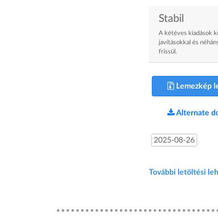
Stabil
A kétéves kiadások kö
javításokkal és néhány
frissül.
Lemezkép le
Alternate d
2025-08-26
További letöltési l