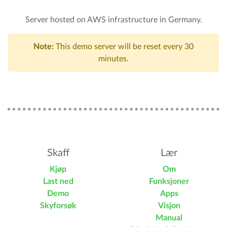
Server hosted on AWS infrastructure in Germany.
Note:
This demo server will be reset every 30
minutes.
Skaff
Lær
Kjøp
Om
Last ned
Funksjoner
Demo
Apps
Skyforsøk
Visjon
Manual