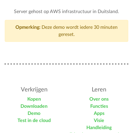
Server gehost op AWS infrastructuur in Duitsland.
Opmerking:
Deze demo wordt iedere 30 minuten
gereset.
Verkrijgen
Leren
Kopen
Over ons
Downloaden
Functies
Demo
Apps
Test in de cloud
Visie
Handleiding